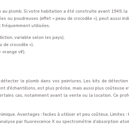
u plomb. Si votre habitation a été construite avant 1949, la p
es ou poudreuses (effet « peau de crocodile »), peut aussi in
t fréquemment utilisées.
ction, variable selon les pays).
 de crocodile »).
 orange vif).
 détecter le plomb dans vos peintures. Les kits de détection
ent d’échantillons, est plus précise, mais aussi plus coûteuse e
 certains cas, notamment avant la vente ou la location. Ce prof
mique. Avantages : faciles à utiliser et peu coûteux. Limites : fi
nalyse par fluorescence X ou spectrométrie d’absorption atomi