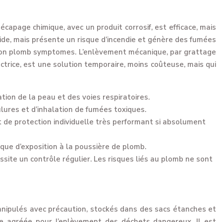
capage chimique, avec un produit corrosif, est efficace, mais
pide, mais présente un risque d’incendie et génère des fumées
ation plomb symptomes. L’enlèvement mécanique, par grattage
ctrice, est une solution temporaire, moins coûteuse, mais qui
ation de la peau et des voies respiratoires.
ûlures et d’inhalation de fumées toxiques.
t de protection individuelle très performant si absolument
sque d’exposition à la poussière de plomb.
site un contrôle régulier. Les risques liés au plomb ne sont
anipulés avec précaution, stockés dans des sacs étanches et
se agréée pour l’enlèvement des déchets dangereux. Il est