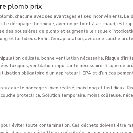
ure plomb prix
u plomb, chacune avec ses avantages et ses inconvénients. Le dé
. Le décapage thermique, avec un pistolet à air chaud, est ra
perse des poussières de plomb et augmente le risque d’intoxic
ng et fastidieux. Enfin, l’encapsulation, avec une couche prote
nipulation délicate, bonne ventilation nécessaire. Risque d’irrit
mées toxiques, ventilation importante nécessaire. Risque de br
utilisation obligatoire d’un aspirateur HEPA et d’un équipemen
eux que le ponçage si bien réalisé, mais long et fastidieux. Ri
couche protectrice. Solution temporaire, moins coûteuse, néces
pour éviter toute contamination. Ces déchets doivent être m
inés dans une déchetterie spécialisée ou par une entrepri