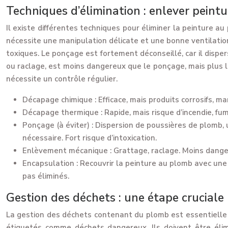
Techniques d’élimination : enlever peint
Il existe différentes techniques pour éliminer la peinture a
nécessite une manipulation délicate et une bonne ventilation
toxiques. Le ponçage est fortement déconseillé, car il dis
ou raclage, est moins dangereux que le ponçage, mais plus lo
nécessite un contrôle régulier.
Décapage chimique :
Efficace, mais produits corrosifs, ma
Décapage thermique :
Rapide, mais risque d’incendie, fu
Ponçage (à éviter) :
Dispersion de poussières de plomb, 
nécessaire. Fort risque d’intoxication.
Enlèvement mécanique :
Grattage, raclage. Moins danger
Encapsulation :
Recouvrir la peinture au plomb avec une 
pas éliminés.
Gestion des déchets : une étape cruciale
La gestion des déchets contenant du plomb est essentielle 
étiquetés comme déchets dangereux. Ils doivent être élim