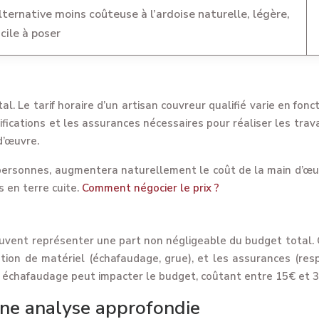
lternative moins coûteuse à l’ardoise naturelle, légère,
acile à poser
Le tarif horaire d’un artisan couvreur qualifié varie en foncti
ifications et les assurances nécessaires pour réaliser les trav
d’œuvre.
ersonnes, augmentera naturellement le coût de la main d’œuvr
s en terre cuite.
Comment négocier le prix ?
euvent représenter une part non négligeable du budget total. C
ation de matériel (échafaudage, grue), et les assurances (resp
’un échafaudage peut impacter le budget, coûtant entre 15€ et 3
 une analyse approfondie